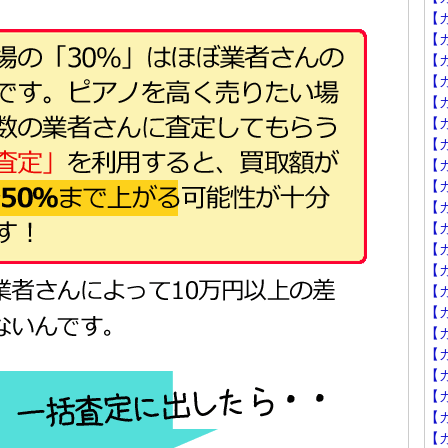
【
【カ
【
【カ
【カ
【カ
【カ
【カ
【カ
【カ
【カ
【カ
【カ
【カ
【カ
【カ
【カ
【
【
【
【カ