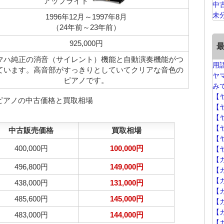
アップライト
中
未
1996年12月～1997年8月
（24年前～23年前）
925,000円
マハ純正の消音（サイレント）機能と自動演奏機能がつ
用
ています。高音部がすっきりとしていてクリアな音色の
ヤ
ピアノです。
み
【
トピアノの中古価格と買取相場
【
【
【
中古販売価格
買取相場
【
400,000円
100,000円
【
【
496,800円
149,000円
【
【
438,000円
131,000円
【
485,600円
145,000円
【カ
【
483,000円
144,000円
【カ