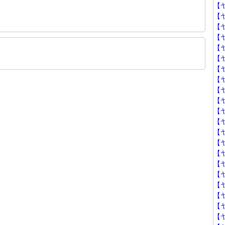
【
【
【
【
【
【
【
【
【
【
【
【
【
【
【ヤ
【
【
【ヤ
【
【
【