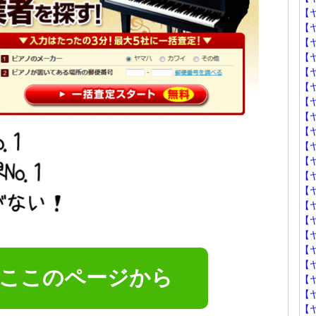
【
【
【
【
【
【
【
【
【
【
【
【
【
【
【
【
【
【
はここのページから
【
【
【