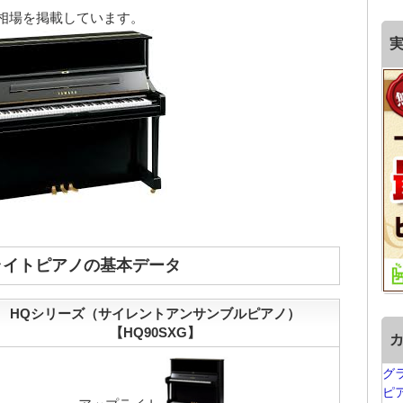
取相場を掲載しています。
プライトピアノの基本データ
HQシリーズ（サイレントアンサンブルピアノ）
【HQ90SXG】
グ
ピ