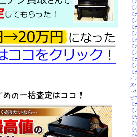
【
【
【カ
【
【カ
【
【カ
【カ
【
【カ
【
【カ
ピ
ズ
っ
ピ
【カ
【カ
【
【
【
【