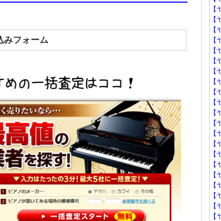
【
【
【
込みフォーム
【
【
【
【
【
【
【
【
【
【
【
【
【
【
【
【
【
【