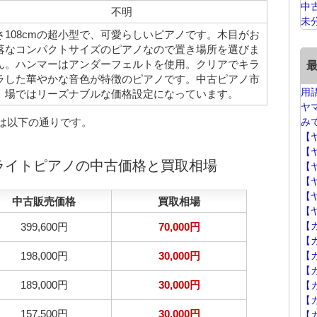
中
不明
未
さ108cmの超小型で、可愛らしいピアノです。木目がお
落なコンパクトサイズのピアノなので置き場所を選びま
ん。ハンマーはアンダーフェルトを使用。クリアでキラ
ラした華やかな音色が特徴のピアノです。中古ピアノ市
用
場ではリーズナブルな価格設定になっています。
ヤ
場は以下の通りです。
み
【
【
プライトピアノの中古価格と買取相場
【
【
【
中古販売価格
買取相場
【
【
399,600円
70,000円
【
198,000円
30,000円
【
【
189,000円
30,000円
【カ
【
157,500円
30,000円
【カ