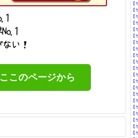
【
【
【
【
【
【
【
【
【
【
【
【
はここのページから
【
【
【ヤ
【
【
【ヤ
【
【
【