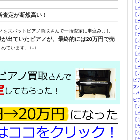
【
【
括査定が断然高い！
【カ
【
【カ
ノをズバットピアノ買取さんで一括査定に申込みまし
【
段が出ていたピアノが、最終的には20万円で売
【カ
【カ
めています。↓↓↓
【
【カ
【
【カ
ピ
ズ
っ
ピ
【カ
【カ
【
【
【
【