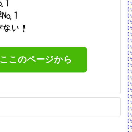
【
【
【
【
【
【
【
【
【
はここのページから
【
【
【
【
【
【ヤ
【
【
【ヤ
【
【
【