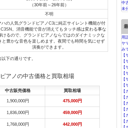
中
（30年前～26年前）
未
不明
マハの人気グランドピアノC3に純正サイレント機能が付
たC3SN。消音機能で音が消えてもタッチ感は変わる事な
弾けるので、グランドピアノならではのダイナミックな
用
きと豊かな音色を楽しめます。夜間でも時間を気にせず
ヤ
演奏ができます。
み
【
は以下の通りです。
【
【
【
ドピアノの中古価格と買取相場
【
【
中古販売価格
買取相場
【
【
1,900,000円
475,000円
【
【
1,836,000円
459,000円
【カ
【
1,768,000円
442,000円
【カ