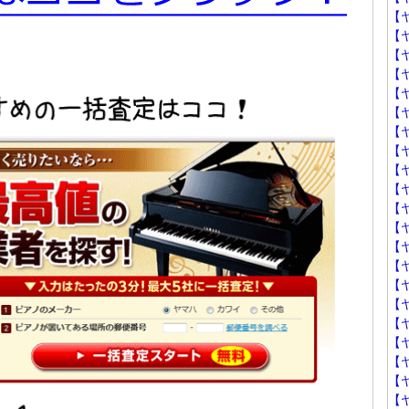
【
【
【
【
【
【
【
【
【
【
【
【
【
【
【
【
【
【
【
【
【