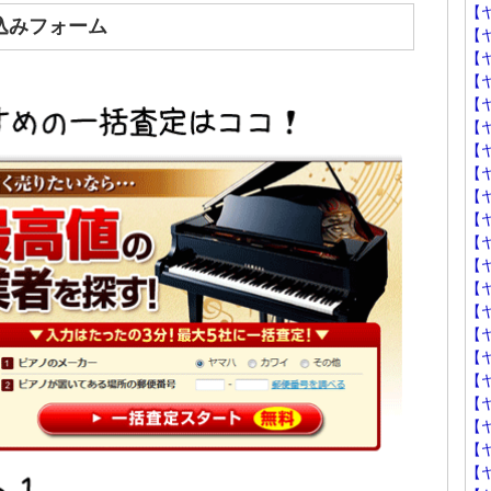
【
込みフォーム
【
【
【
【
【
【
【
【
【
【
【
【
【
【ヤ
【
【
【ヤ
【
【
【