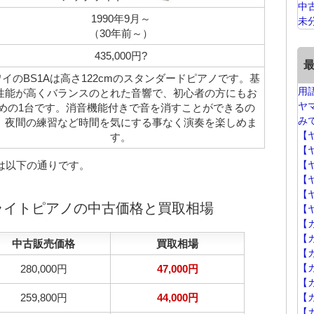
中
1990年9月～
未
（30年前～）
435,000円?
イのBS1Aは高さ122cmのスタンダードピアノです。基
用
性能が高くバランスのとれた音響で、初心者の方にもお
ヤ
めの1台です。消音機能付きで音を消すことができるの
み
、夜間の練習など時間を気にする事なく演奏を楽しめま
【
す。
【
場は以下の通りです。
【
【
【
プライトピアノの中古価格と買取相場
【
【
【
中古販売価格
買取相場
【
【
280,000円
47,000円
【カ
259,800円
44,000円
【
【カ