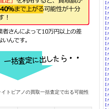
【
【カ
【カ
【カ
【カ
【
【カ
【カ
【
【
【カ
【カ
【カ
【カ
【カ
【カ
【カ
【
プライトピアノの買取一括査定で出る可能性
【カ
【
【カ