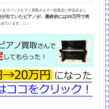
【
【
ノをズバットピアノ買取さんで一括査定に申込みまし
【
段が出ていたピアノが、最終的には20万円で売
【
めています。↓↓↓
【
【
【
【
【
【
【
【
【
【
【
【
【
【
【
【
【